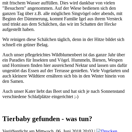
mit frischem Wasser auffüllen. Dies wird dankbar von vielen
"Besuchern" angenommen. Auf der Wiese bedienen sich den
ganzen Tag über z.B. alle möglichen Singvögel oder abends, mit
Beginn der Dämmerung, kommt Familie Igel aus ihrem Versteck
und trinkt aus dem Schälchen, das wir im Schatten der Hecke
aufgestellt haben.
Wir reinigen diese Schälchen täglich, denn in der Hitze bildet sich
schnell ein grüner Belag.
Auch unser pflegeleichtes Wildblumenbeet ist das ganze Jahr über
ein Paradies für Insekten und Vögel. Hummeln, Bienen, Wespen
und Hornissen finden hier ausreichend Nektar und lassen uns dafür
ungestört das Essen auf der Terrasse genießen. Viele Vogelarten und
auch kleinere Wildtiere ernähren sich bis in den Winter hinein von
den Samen.
Auch unser Kater liebt das Beet und hat sich je nach Sonnenstand
verschiedene Schlafplätze eingerichtet ;-)
Tierbaby gefunden - was tun?
Veröffentlicht am Mittwoch, 06. Juni 2018 20:03
|