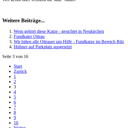
Weitere Beiträge...
Wem gehört diese Katze - gesichtet in Neukirchen
Fundkater Ottrau
Wir bitten alle Ottrauer um Hilfe - Fundkatze im Bereich Bilz
Hühner auf Parkplatz ausgesetzt
Seite 3 von 16
Start
Zurück
1
2
3
4
5
6
7
8
9
10
Weiter